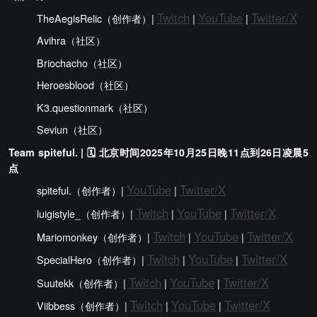
Twitch
YouTube
Twitter/X
TheAegisRelic（创作者）|
|
|
Avihra（社区）
Briochacho（社区）
Heroesblood（社区）
K3.questionmark（社区）
Seviun（社区）
Team spiteful. | 🗓️ 北京时间2025年10月25日晚11点到26日凌晨5
点
YouTube
Twitter/X
spiteful.（创作者）|
|
Twitch
YouTube
Twitter/X
luigistyle_（创作者）|
|
|
Twitch
YouTube
Twitter/X
Mariomonkey（创作者）|
|
|
Twitch
YouTube
Twitter/X
SpecialHero（创作者）|
|
|
Twitch
YouTube
Twitter/X
Suutekk（创作者）|
|
|
Twitch
YouTube
Twitter/X
Viibbess（创作者）|
|
|