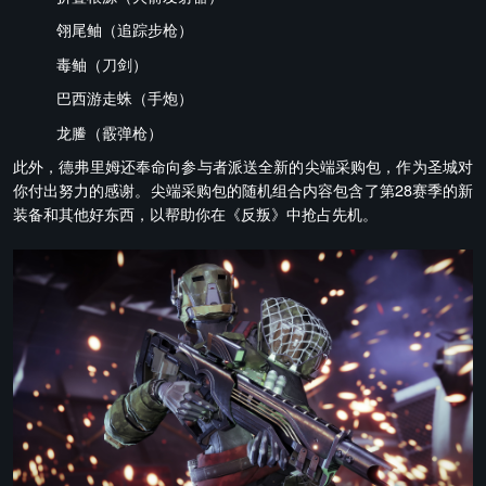
翎尾鲉（追踪步枪）
毒鲉（刀剑）
巴西游走蛛（手炮）
龙䲢（霰弹枪）
此外，德弗里姆还奉命向参与者派送全新的尖端采购包，作为圣城对
你付出努力的感谢。尖端采购包的随机组合内容包含了第28赛季的新
装备和其他好东西，以帮助你在《反叛》中抢占先机。