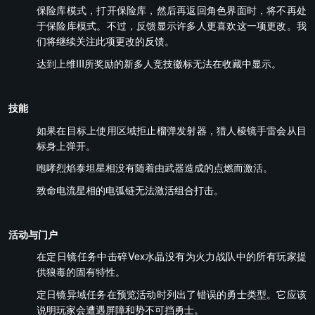
保险库模式，打开保险库，然后再返回角色界面时，将不再处
于保险库模式。不过，反馈显示许多人更喜欢这一项更改。我
们将继续关注此项更改的反馈。
达到上维III所奖励的新多人竞技徽标无法在收藏中显示。
技能
如果在目标上使用区域拒止榴弹发射器，猎人棱镜手雷会从目
标身上弹开。
咆哮烈焰泰坦星相没有随着由武器造成的点燃而激活。
致命电流星相的电弧链无法激活组合打击。
活动与门户
在定日镜任务中击碎Vex水晶没有为火力战队中的所有玩家提
供狼毒的固有特性。
定日镜异域任务在预览活动时列出了错误的勇士类型。它应该
说明玩家会遭遇屏障和势不可挡勇士。