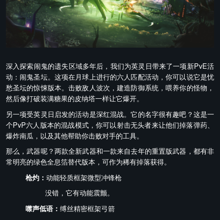
深入探索闹鬼的遗失区域多年后，我们为英灵日带来了一项新PvE活
动：闹鬼圣坛。这项在月球上进行的六人匹配活动，你可以说它是忧
愁圣坛的惊悚版本。击败敌人波次，建造防御系统，喂养你的怪物，
然后像打破装满糖果的皮纳塔一样让它爆开。
另一项受英灵日启发的活动是深红混战。它的名字很有趣吧？这是一
个PvP六人版本的混战模式，你可以射击无头者来让他们掉落弹药、
爆炸南瓜，以及其他帮助你击败对手的工具。
那么，武器呢？两款全新武器和一款来自去年的重置版武器，都有非
常明亮的绿色全息箔替代版本，可作为稀有掉落获得。
枪灼：
动能轻质框架微型冲锋枪
没错，它有动能震颤。
噤声低语：
缚丝精密框架弓箭