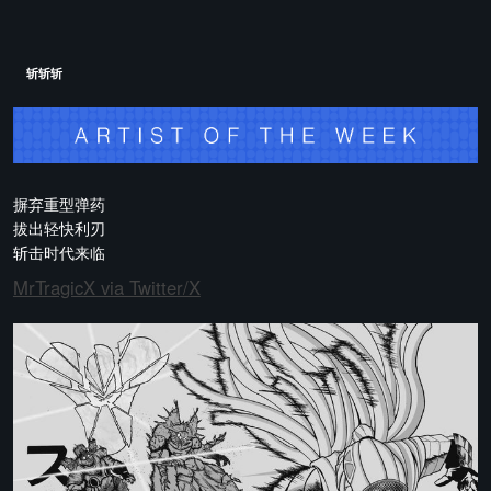
斩斩斩
摒弃重型弹药
拔出轻快利刃
斩击时代来临
MrTragicX via Twitter/X