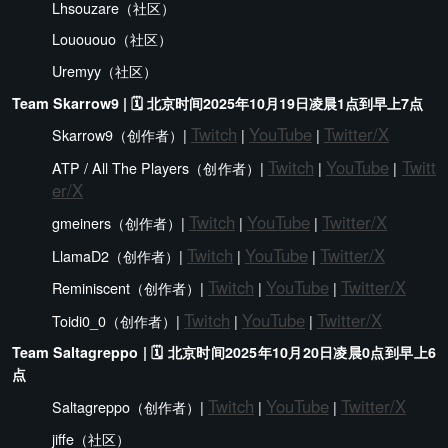
Lhsouzare（社区）
Louououo（社区）
Uremyy（社区）
Team Skarrow9 | 🗓️ 北京时间2025年10月19日凌晨1点到早上7点
Twitch
YouTube
Twitter/X
Skarrow9（创作者）|
|
|
Twitch
YouTube
Twitt
ATP / All The Players（创作者）|
|
|
er/X
Twitch
YouTube
Twitter/X
gmeiners（创作者）|
|
|
Twitch
YouTube
Twitter/X
LlamaD2（创作者）|
|
|
Twitch
YouTube
Twitter/X
Reminiscent（创作者）|
|
|
Twitch
YouTube
Twitter/X
Toidi0_0（创作者）|
|
|
Team Saltagreppo | 🗓️ 北京时间2025年10月20日凌晨0点到早上6
点
Twitch
YouTube
Twitter/X
Saltagreppo（创作者）|
|
|
jiffe（社区）